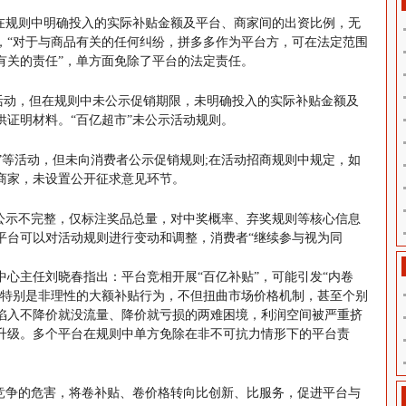
未在规则中明确投入的实际补贴金额及平台、商家间的出资比例，无
，“对于与商品有关的任何纠纷，拼多多作为平台方，可在法定范围
有关的责任”，单方面免除了平台的法定责任。
”活动，但在规则中未公示促销期限，未明确投入的实际补贴金额及
供证明材料。“百亿超市”未公示活动规则。
费券”等活动，但未向消费者公示促销规则;在活动招商规则中规定，如
商家，未设置公开征求意见环节。
息公示不完整，仅标注奖品总量，对中奖概率、弃奖规则等核心信息
平台可以对活动规则进行变动和调整，消费者“继续参与视为同
心主任刘晓春指出：平台竞相开展“百亿补贴”，可能引发“内卷
。特别是非理性的大额补贴行为，不但扭曲市场价格机制，甚至个别
陷入不降价就没流量、降价就亏损的两难困境，利润空间被严重挤
升级。多个平台在规则中单方免除在非不可抗力情形下的平台责
”竞争的危害，将卷补贴、卷价格转向比创新、比服务，促进平台与