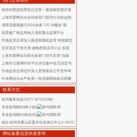
热门文章推荐
保持对黑恶犯罪高压态势！最高检部署开展
上海市委网信办会同多部门指导行业协会制
清理违规视频13300余条 7月“AI魔改”视
迅雷被广电总局纳入侵权重点监测平台
市场监管总局深入推进双随机监管 持续规范
涉灾谣言干扰大局 虚构政策误导公众 多部
上海市委网信办联合多部门对汽车类“自媒
上海对12家网约车平台开出集中处罚决定书
市场监管总局召开深入贯彻落实公平竞争审
中央网信办从严处置一批违规网络娱乐团播
联系方式
咨询服务热线:0571-87130088
专业咨询顾问(林小姐)
专业咨询顾问(林先生)
地址:杭州市萧山区盈丰街道保亿中心2-401C
网站备案信息快速查询