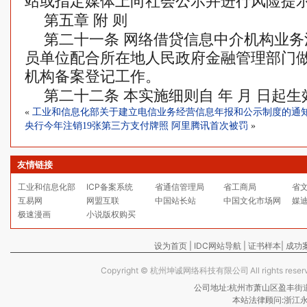
站或指定媒体上向社会公示并进行风险提
第五章 附 则
第二十一条 网络借贷信息中介机构业
员单位配合所在地人民政府金融管理部门
机构备案登记工作。
第二十二条 本实施细则自 年 月 日起
«
工业和信息化部关于建立电信业务经营信息年报和公示制度的通
央行今年注销19张第三方支付牌照 阿里腾讯首次被罚
»
友情链接
工业和信息化部
ICP备案系统
省通信管理局
省工商局
省
互易网
网盟互联
中国站长站
中国文化市场网
媒
极速漫画
小说版权购买
设为首页
|
IDC网站导航
|
证书样本
|
成功
Copyright ©
杭州坤诚网络科技有限公司
All rights re
公司地址:杭州市萧山区盈丰街道保亿
本站法律顾问:浙江