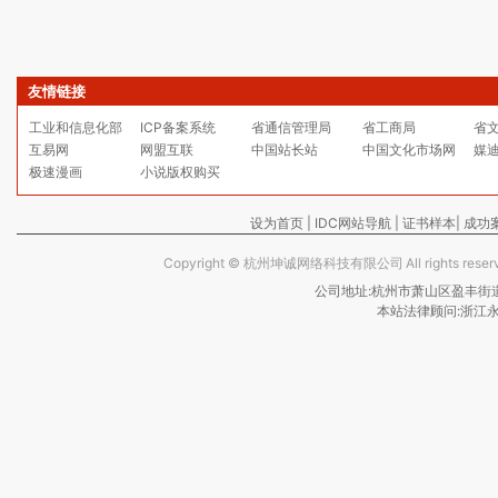
友情链接
工业和信息化部
ICP备案系统
省通信管理局
省工商局
省
互易网
网盟互联
中国站长站
中国文化市场网
媒
极速漫画
小说版权购买
设为首页
|
IDC网站导航
|
证书样本
|
成功
Copyright ©
杭州坤诚网络科技有限公司
All rights re
公司地址:杭州市萧山区盈丰街道保亿
本站法律顾问:浙江