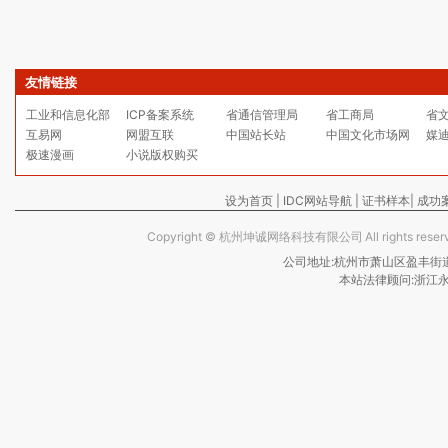
友情链接
工业和信息化部
ICP备案系统
省通信管理局
省工商局
省
互易网
网盟互联
中国站长站
中国文化市场网
媒
极速漫画
小说版权购买
设为首页
|
IDC网站导航
|
证书样本
|
成功
Copyright ©
杭州坤诚网络科技有限公司
All rights re
公司地址:杭州市萧山区盈丰街道保亿
本站法律顾问:浙江