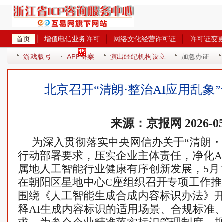
首页
增值电信业务许可
网络文化经营许可证
许可证变
热
游戏版号
APP备案
演出经纪机构设立
加急办证
北京召开“清朗·整治AI应用乱象
来源：京报网 2026-05
为深入贯彻落实中央网信办关于“清朗・
行动部署要求，压实企业主体责任，净化A
属地人工智能行业健康有序创新发展，5月
在朝阳区星地中心C座组织召开专项工作
围绕《人工智能生成合成内容标识办法》
释AI生成内容标识的适用场景、合规标准