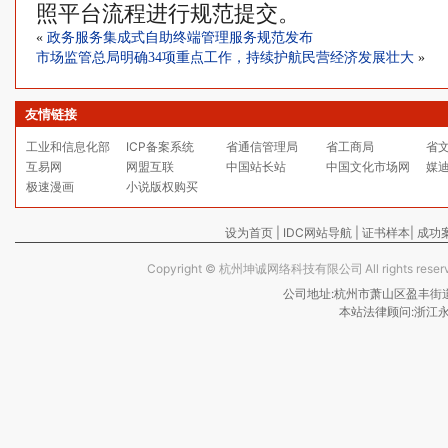
照平台流程进行规范提交。
«
政务服务集成式自助终端管理服务规范发布
市场监管总局明确34项重点工作，持续护航民营经济发展壮大
»
友情链接
工业和信息化部
ICP备案系统
省通信管理局
省工商局
省
互易网
网盟互联
中国站长站
中国文化市场网
媒
极速漫画
小说版权购买
设为首页
|
IDC网站导航
|
证书样本
|
成功
Copyright ©
杭州坤诚网络科技有限公司
All rights re
公司地址:杭州市萧山区盈丰街道保亿
本站法律顾问:浙江