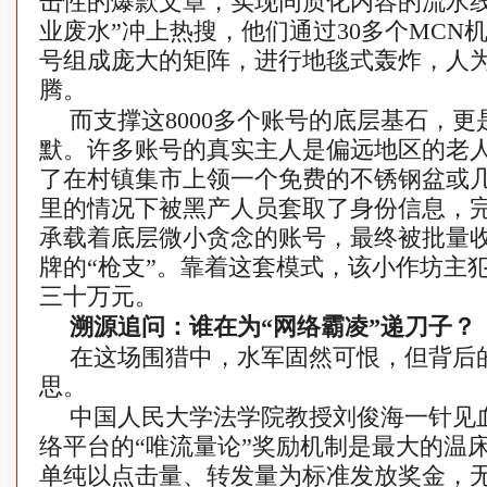
击性的爆款文章，实现同质化内容的流水线
业废水”冲上热搜，他们通过30多个MCN机
号组成庞大的矩阵，进行地毯式轰炸，人
腾。
而支撑这8000多个账号的底层基石，
默。许多账号的真实主人是偏远地区的老
了在村镇集市上领一个免费的不锈钢盆或
里的情况下被黑产人员套取了身份信息，
承载着底层微小贪念的账号，最终被批量
牌的“枪支”。靠着这套模式，该小作坊主
三十万元。
溯源追问：谁在为“网络霸凌”递刀子？
在这场围猎中，水军固然可恨，但背后
思。
中国人民大学法学院教授刘俊海一针见
络平台的“唯流量论”奖励机制是最大的温
单纯以点击量、转发量为标准发放奖金，