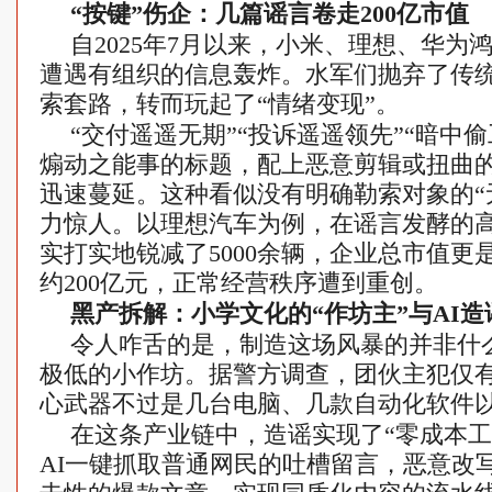
“按键”伤企：几篇谣言卷走200亿市值
自2025年7月以来，小米、理想、华为
遭遇有组织的信息轰炸。水军们抛弃了传
索套路，转而玩起了“情绪变现”。
“交付遥遥无期”“投诉遥遥领先”“暗中
煽动之能事的标题，配上恶意剪辑或扭曲
迅速蔓延。这种看似没有明确勒索对象的“
力惊人。以理想汽车为例，在谣言发酵的
实打实地锐减了5000余辆，企业总市值更
约200亿元，正常经营秩序遭到重创。
黑产拆解：小学文化的“作坊主”与AI造
令人咋舌的是，制造这场风暴的并非什
极低的小作坊。据警方调查，团伙主犯仅
心武器不过是几台电脑、几款自动化软件以
在这条产业链中，造谣实现了“零成本工
AI一键抓取普通网民的吐槽留言，恶意改