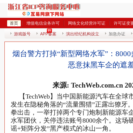
首页
增值电信业务许可
网络文化经营许可证
许可证变
热
游戏版号
APP备案
演出经纪机构设立
加急办证
烟台警方打掉“新型网络水军”：800
恶意抹黑车企的遮
来源: TechWeb.com.cn 202
【TechWeb】当中国新能源汽车在全
发生在隐秘角落的“流量围猎”正露出獠牙
拳出击，一举打掉两个专门炮制新能源车
水军团伙，关停违法账号8000余个。这场硬
谣+矩阵分发”黑产模式的冰山一角。