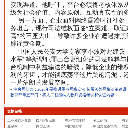
变现渠道。他呼吁，平台必须将考核体系
级为社会价值、内容原创、互动真实性的
另一方面，企业面对网络霸凌时往往处于
务坦言，现行司法维权面临“立案难、取证
高”的三座大山，导致许多企业在遭遇抹黑
辟谣黄金期。
中国人民公安大学专家李小波对此建议，
水军”等新型犯罪出台更细化的司法解释与
台机制中利益输送的暗线，降低企业的维
利的牙齿，才能彻底荡平这片舆论污泥，
一片清朗的发展空间。
«
中央网信办：2026年要推进重点网络立法 拓展涉外网络法治建设
教育部等五部门：将人工智能纳入教师资格考试和认证内容
»
友情链接
工业和信息化部
ICP备案系统
省通信管理局
省工商局
省
互易网
网盟互联
中国站长站
中国文化市场网
媒