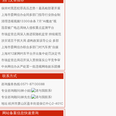
热门文章推荐
保持对黑恶犯罪高压态势！最高检部署开展
上海市委网信办会同多部门指导行业协会制
清理违规视频13300余条 7月“AI魔改”视
迅雷被广电总局纳入侵权重点监测平台
市场监管总局深入推进双随机监管 持续规范
涉灾谣言干扰大局 虚构政策误导公众 多部
上海市委网信办联合多部门对汽车类“自媒
上海对12家网约车平台开出集中处罚决定书
市场监管总局召开深入贯彻落实公平竞争审
中央网信办从严处置一批违规网络娱乐团播
联系方式
咨询服务热线:0571-87130088
专业咨询顾问(林小姐)
专业咨询顾问(林先生)
地址:杭州市萧山区盈丰街道保亿中心2-401C
网站备案信息快速查询