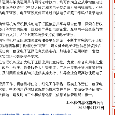
子证照与纸质证照具有同等法律效力，均可作为企业从事增值电信
企业应严格遵守《中华人民共和国电子签名法》等法律法规，不得
借电子证照。电子证照真伪可通过扫描电子证照二维码或登录电信
信管理机构应积极推动电子证照信息共享与融合使用，探索在行政
签订等方面的应用，鼓励引导基础电信企业、互联网平台企业与增
商平台入驻、APP上架等场景支持使用电子证照。
信管理机构应组织加强政务服务平台建设，不断丰富完善电子证照
，实现电脑端和手机端同步“亮证”。建立健全电子证照信息异议投诉
疑信息，确保电子证照信息完整准确。加强电子证照制作、发放、
落实网络和数据安全要求。
信管理机构应加大电子证照应用的宣传推广力度，综合利用电信业
、政务小程序、政务服务大厅等渠道，广泛开展电子证照政策解读
，及时回应企业咨询并提供实操支持，引导企业合规高效使用电子
应用工作，明确目标任务，细化工作举措，压实主体责任，确保电
实效。中国信息通信研究院作为技术支撑单位，要做好电子证照管
大问题，请及时向工业和信息化部（信息通信管理局）报告。
工业和信息化部办公厅
2025年9月27日