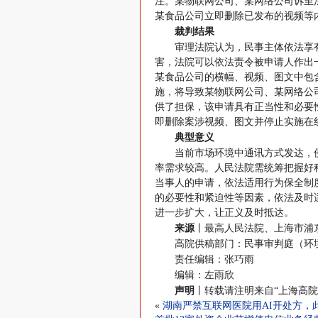
注。某物联网公司、某网络公司诉至
某食品公司立即删除已发布的视频等
裁判结果
审理法院认为，民事主体依法享
害，法院可以依法责令被申请人作出
某食品公司的横幅、视频、图文中包
施，将导致某物联网公司、某网络公
供了担保，该申请具有正当性和必要
即删除案涉视频、图文并停止实施在
典型意义
当前市场环境中通讯方式发达，
率需求较高。人民法院需统筹把握好
当事人的申请，依法适用行为保全制
的必要性和紧迫性等因素，依法及时
进一步扩大，让正义及时抵达。
来源
丨最高人民法院、上海市浦
高院供稿部门：民事审判庭（环
责任编辑：张巧雨
编辑：左雨欣
声明
丨转载请注明来自“上海高院
«
湖南严禁互联网医院用AI开处方，此