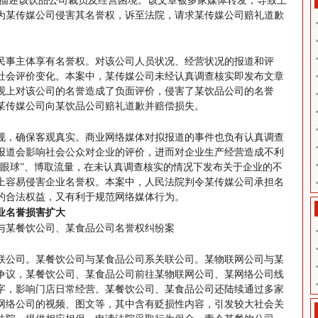
容描述该饮品公司裁员及经营困境。该文章被多家媒体转发，导致上
为某传媒公司侵害其名誉权，诉至法院，请求某传媒公司赔礼道歉
民事主体享有名誉权。对该公司人员状况、经营状况的报道和评
社会评价变化。本案中，某传媒公司未经认真调查核实即发布文章
观上对该公司的名誉造成了负面评价，侵害了某饮品公司的名誉
某传媒公司向某饮品公司赔礼道歉并赔偿损失。
规，确保客观真实。商业网络媒体对拟报道的事件也负有认真调查
报道会影响社会公众对企业的评价，进而对企业生产经营造成不利
“眼球”、博取流量，在未认真调查核实的情况下发布关于企业的不
上容易侵害企业名誉权。本案中，人民法院判令某传媒公司承担名
的合法权益，又有利于规范网络媒体行为。
业名誉损害扩大
与某餐饮公司、某食品公司名誉权纠纷案
联公司。某餐饮公司与某食品公司系关联公司。某物联网公司与某
争议，某餐饮公司、某食品公司前往某物联网公司、某网络公司线
字，影响门店日常经营。某餐饮公司、某食品公司还陆续通过多家
网络公司的视频、图文等，其中含有贬损性内容，引发较大社会关