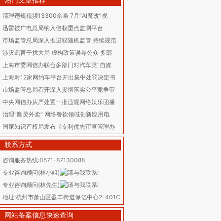
热门文章推荐
清理违规视频13300余条 7月“AI魔改”视
迅雷被广电总局纳入侵权重点监测平台
市场监管总局深入推进双随机监管 持续规范
涉灾谣言干扰大局 虚构政策误导公众 多部
上海市委网信办联合多部门对汽车类“自媒
上海对12家网约车平台开出集中处罚决定书
市场监管总局召开深入贯彻落实公平竞争审
中央网信办从严处置一批违规网络娱乐团播
治理“幽灵外卖” 网络餐饮领域创新应用电
国家知识产权局发布《专利优先审查管理办
联系方式
咨询服务热线:0571-87130088
专业咨询顾问(林小姐)
专业咨询顾问(林先生)
地址:杭州市萧山区盈丰街道保亿中心2-401C
网站备案信息快速查询