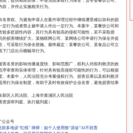
法院，提供相应担保，申请法院采取行为保全，责令某餐饮公司、
内容，并停止实施相关行为。
有名誉权。为避免申请人在案件审理过程中继续遭受难以弥补的损
一定行为或者禁止被申请人作出一定行为。本案中，某餐饮公司和
含较多贬损性内容，其行为具有较高的侵权可能性，若不采取措
司的损害继续扩大。某物联网公司、某网络公司申请行为保全并提
性，可采取行为保全措施。最终裁定：某餐饮公司、某食品公司立
线下门店出示横幅等行为。
侵害名誉的影响传播速度快、影响范围广，权利人对权利救济的效
程序审查和实体审理，针对具有较高侵权可能性的行为，可以根据
度。本案中，人民法院充分考量侵权行为、损害后果以及权利救济
适用行为保全制度，有助于及时有效保护企业名誉，避免损害结果
东新区人民法院、上海市黄浦区人民法院
境资源审判庭、执行裁判庭）
”公众号
前多地设“红线” 律师：如个人使用致“误诊”AI不担责