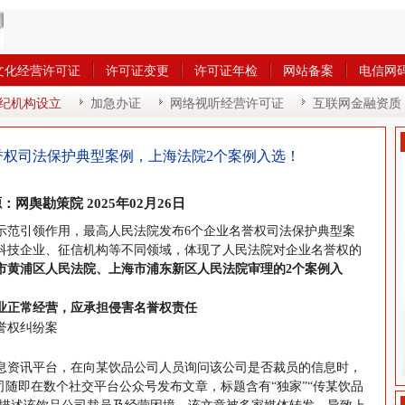
文化经营许可证
许可证变更
许可证年检
网站备案
电信网
纪机构设立
加急办证
网络视听经营许可证
互联网金融资质
誉权司法保护典型案例，上海法院2个案例入选！
：网舆勘策院 2025年02月26日
示范引领作用，最高人民法院发布6个企业名誉权司法保护典型案
科技企业、征信机构等不同领域，体现了人民法院对企业名誉权的
市黄浦区人民法院
、
上海市浦东新区人民法院审理的2个案例入
业正常经营，应承担侵害名誉权责任
誉权纠纷案
息资讯平台，在向某饮品公司人员询问该公司是否裁员的信息时，
司随即在数个社交平台公众号发布文章，标题含有“独家”“传某饮品