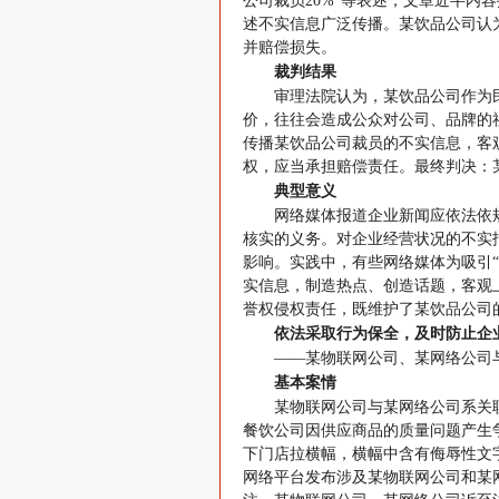
公司裁员20%”等表述，文章近半内
述不实信息广泛传播。某饮品公司认
并赔偿损失。
裁判结果
审理法院认为，某饮品公司作为
价，往往会造成公众对公司、品牌的
传播某饮品公司裁员的不实信息，客
权，应当承担赔偿责任。最终判决：
典型意义
网络媒体报道企业新闻应依法依
核实的义务。对企业经营状况的不实
影响。实践中，有些网络媒体为吸引
实信息，制造热点、创造话题，客观
誉权侵权责任，既维护了某饮品公司
依法采取行为保全，及时防止企
——某物联网公司、某网络公司
基本案情
某物联网公司与某网络公司系关
餐饮公司因供应商品的质量问题产生
下门店拉横幅，横幅中含有侮辱性文
网络平台发布涉及某物联网公司和某